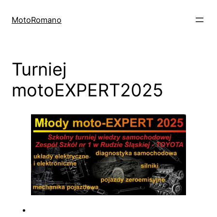
Skip
to
MotoRomano
content
Turniej
motoEXPERT2025