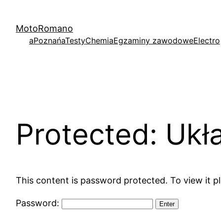
Skip
to
MotoRomano
content
aPoznań
aTesty
Chemia
Egzaminy zawodowe
Electro
Protected: Ukł
This content is password protected. To view it 
Password: