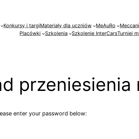
Konkursy i targi
Materiały dla uczniów
MeAuRo
Meccan
Placówki
Szkolenia
Szkolenie InterCars
Turniej
ad przeniesienia
please enter your password below: