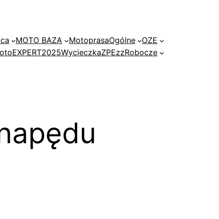
ica
MOTO BAZA
Motoprasa
Ogólne
OZE
 motoEXPERT2025
Wycieczka
ZPE
zzRobocze
 napędu