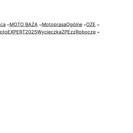
ica
MOTO BAZA
Motoprasa
Ogólne
OZE
 motoEXPERT2025
Wycieczka
ZPE
zzRobocze