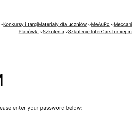
Konkursy i targi
Materiały dla uczniów
MeAuRo
Meccan
Placówki
Szkolenia
Szkolenie InterCars
Turniej
M
please enter your password below: