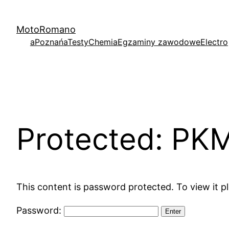
Skip
to
MotoRomano
content
aPoznań
aTesty
Chemia
Egzaminy zawodowe
Electro
Protected: PK
This content is password protected. To view it 
Password: