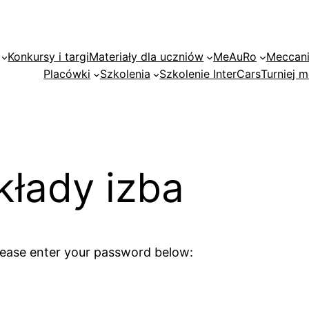
Konkursy i targi
Materiały dla uczniów
MeAuRo
Meccan
Placówki
Szkolenia
Szkolenie InterCars
Turniej
kłady izba
please enter your password below: