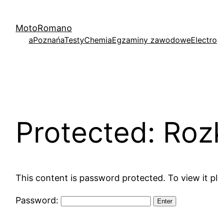
Skip
to
MotoRomano
content
aPoznań
aTesty
Chemia
Egzaminy zawodowe
Electro
Protected: Roz
This content is password protected. To view it 
Password: