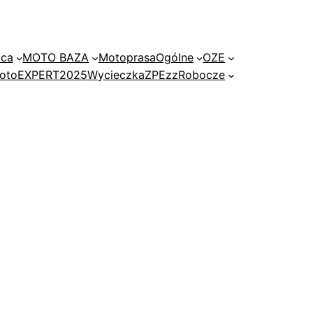
ica
MOTO BAZA
Motoprasa
Ogólne
OZE
 motoEXPERT2025
Wycieczka
ZPE
zzRobocze