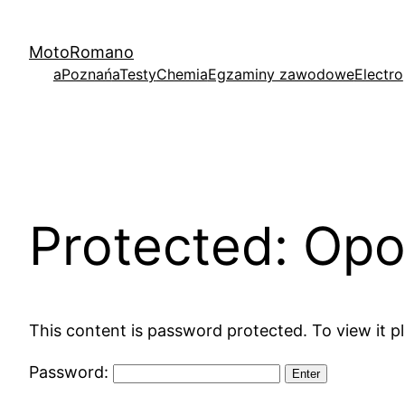
Skip
to
MotoRomano
content
aPoznań
aTesty
Chemia
Egzaminy zawodowe
Electro
Protected: Op
This content is password protected. To view it 
Password: