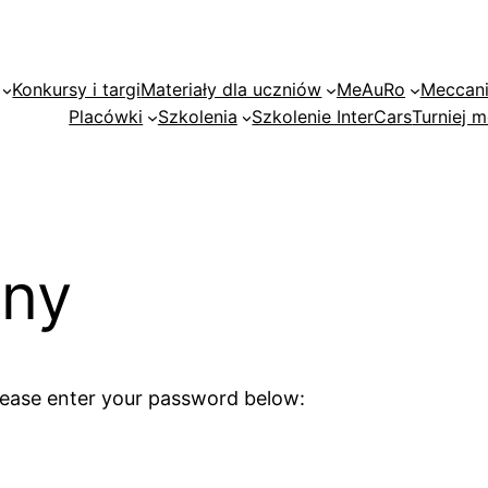
Konkursy i targi
Materiały dla uczniów
MeAuRo
Meccan
Placówki
Szkolenia
Szkolenie InterCars
Turniej
ony
please enter your password below: