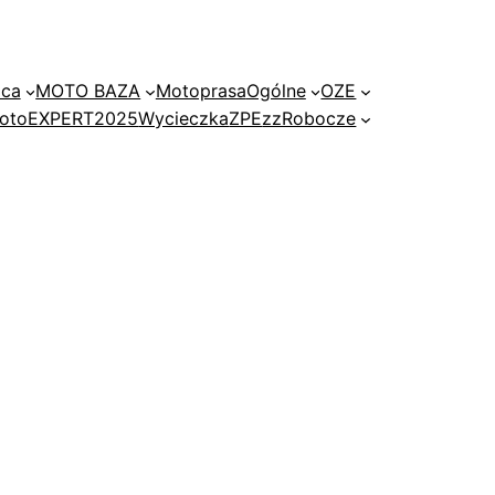
ica
MOTO BAZA
Motoprasa
Ogólne
OZE
 motoEXPERT2025
Wycieczka
ZPE
zzRobocze